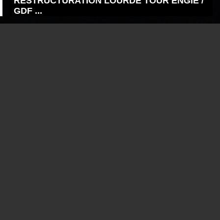
RESTRUCTURATION LOURDE TOUR ENGIE /
GDF ...
CERGY-POINTOISE