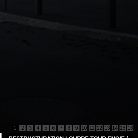
1
2
3
4
5
6
7
8
9
10
11
12
13
14
15
16